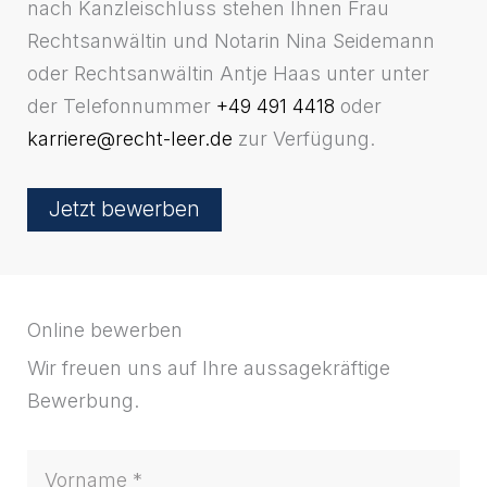
nach Kanzleischluss stehen Ihnen Frau
Rechtsanwältin und Notarin Nina Seidemann
oder Rechtsanwältin Antje Haas unter unter
der Telefonnummer
+49 491 4418
oder
karriere@recht-leer.de
zur Verfügung.
Jetzt bewerben
Online bewerben
Wir freuen uns auf Ihre aussagekräftige
Bewerbung.
Name
Vorname
Nachname
Anschrift
PLZ
Ort
*