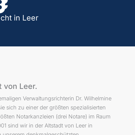
cht in Leer
t von Leer.
maligen Verwaltungsrichterin Dr. Wilhelmine
e sich zu einer der größten spezialisierten
ößten Notarkanzleien (drei Notare) im Raum
1 sind wir in der Altstadt von Leer in
 in unserem denkmalgeschützten