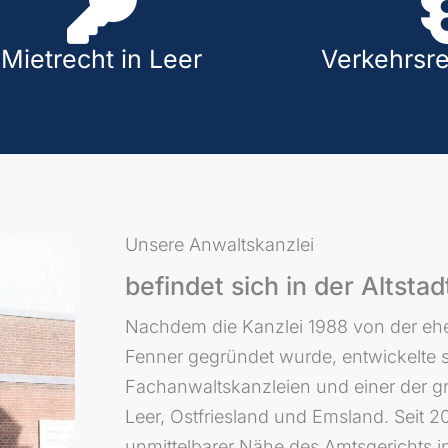
Mietrecht in Leer
Verkehrsre
Unsere Anwaltskanzlei
befindet sich in der Altstad
Nachdem die Kanzlei 1988 von der ehe
Fenner gegründet wurde, entwickelte si
Fachanwaltskanzleien und einer der gr
Leer, Ostfriesland und Emsland. Seit 200
unmittelbarer Nähe des Amtsgerichts